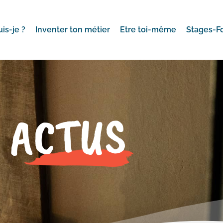
uis-je ?
Inventer ton métier
Etre toi-même
Stages-F
ACTUS