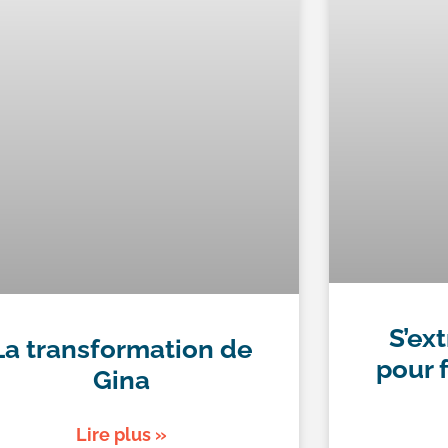
S’ex
La transformation de
pour f
Gina
Lire plus »