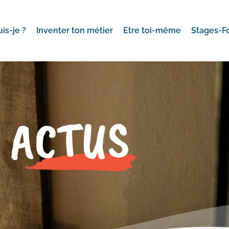
uis-je ?
Inventer ton métier
Etre toi-même
Stages-F
ACTUS