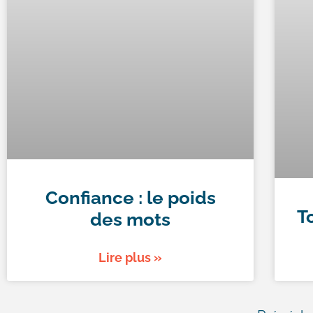
Confiance : le poids
T
des mots
Lire plus »