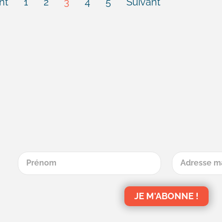
nt
1
2
3
4
5
Suivant
JE M'ABONNE !