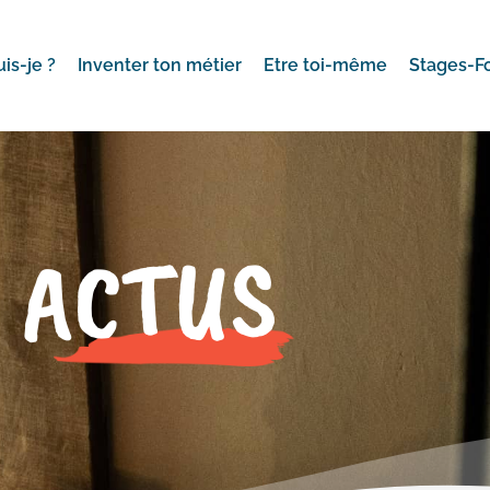
uis-je ?
Inventer ton métier
Etre toi-même
Stages-F
ACTUS