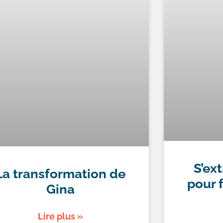
S’ex
La transformation de
pour f
Gina
Lire plus »